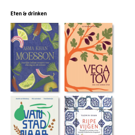
kunnen werken.
Eten & drinken
Belasting. Vermogen. Pensioen.
Vastgoed. BV. Box 3.
Het klinkt ingewikkeld maar dat
is het niet als je het helder
uitgelegd krijgt.
Met zijn nuchtere en
toegankelijke stijl bereikt Thijs
dagelijks honderdduizenden
Nederlanders via social media,
podcasts en zijn theatershow.
In dit boek bundelt hij zijn
kennis, ervaring en persoonlijke
lessen tot één helder systeem.
Zodat jij niet harder hoeft te
werken voor geld, maar leert
hoe je geld voor jou laat