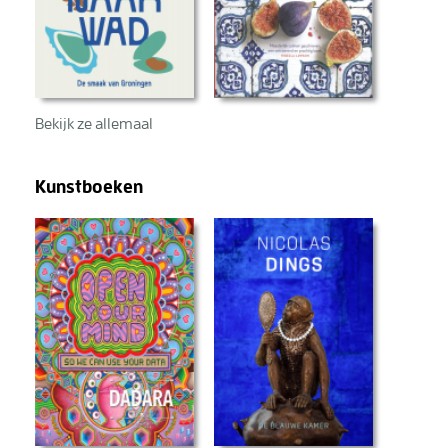
werken.
Dit boek maakt je niet rijk van de
ene op de andere dag.
Maar als je het serieus toepast,
kan het je duizenden euro’s
Bekijk ze allemaal
besparen
en je financiële rust geven voor
de rest van je leven.
Kunstboeken