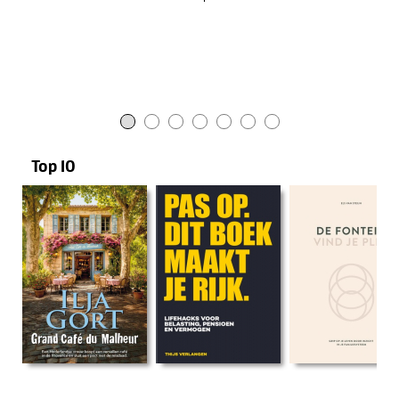
In Nederland laten miljoenen
mensen ongemerkt geld liggen.
Door onnodige belasting,
verkeerde keuzes, uitstelgedrag
en een gebrek aan overzicht.
Niet omdat ze het niet begrijpen,
maar
Top 10
omdat niemand het ze ooit écht
simpel heeft uitgelegd.
Thijs Verlangen doet dat wél.
In dit boek laat hij zien hoe het
Nederlandse geldsysteem
werkelijk in elkaar zit. Je ontdekt
hoe je minder belasting betaalt,
hoe je slim vermogen opbouwt,
wanneer een BV wel of niet
verstandig is en hoe je pensioen
en hypotheek beter voor je